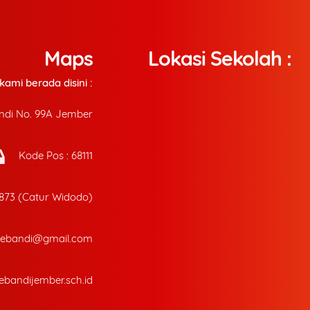
Maps
Lokasi Sekolah :
ami berada disini :
andi No. 99A Jember
Kode Pos : 68111
6873 (Catur Widodo)
oebandi@gmail.com
bandijember.sch.id