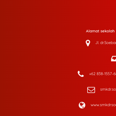
Alamat sekolah k
Jl. dr.Soeb
+62 838-1557-
smkdr.s
www.smkdrsoe