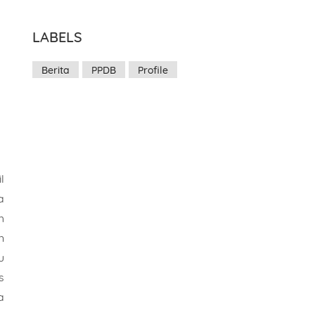
LABELS
Berita
PPDB
Profile
l
a
h
n
u
s
a