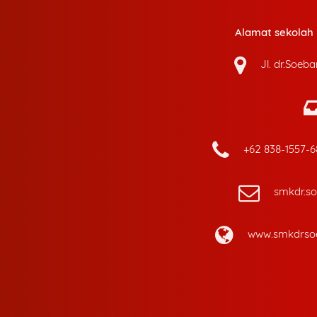
Alamat sekolah k
Jl. dr.Soeb
+62 838-1557-
smkdr.s
www.smkdrsoe