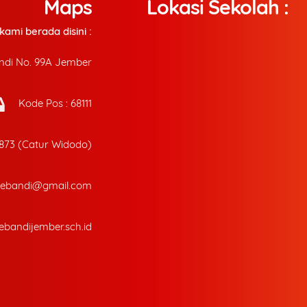
Maps
Lokasi Sekolah :
ami berada disini :
andi No. 99A Jember
Kode Pos : 68111
6873 (Catur Widodo)
oebandi@gmail.com
bandijember.sch.id