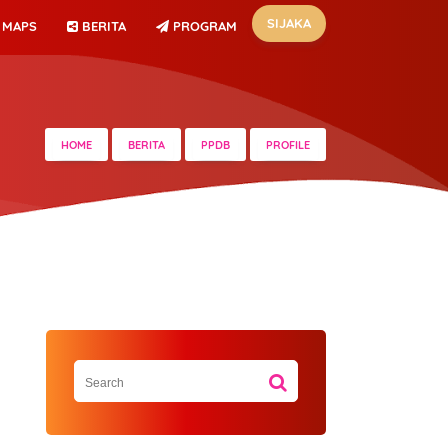
SIJAKA
MAPS
BERITA
PROGRAM
HOME
BERITA
PPDB
PROFILE