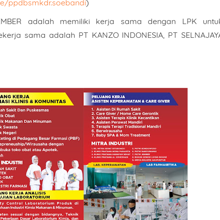
r.ee/ppdbsmkdr.soebandi
)
EMBER adalah memiliki kerja sama dengan LPK untu
ekerja sama adalah PT KANZO INDONESIA, PT SELNAJAY