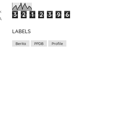
k
3
2
1
2
3
9
6
A
LABELS
Berita
PPDB
Profile