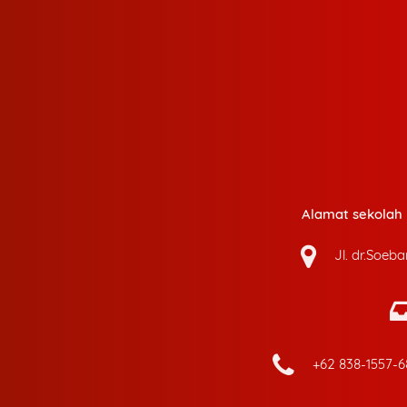
Alamat sekolah k
Jl. dr.Soeb
+62 838-1557-