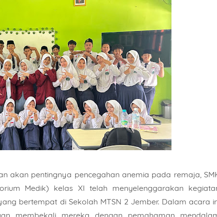
n akan pentingnya pencegahan anemia pada remaja, SM
torium Medik) kelas XI telah menyelenggarakan kegiata
6 yang bertempat di Sekolah MTSN 2 Jember. Dalam acara in
tujuan membekali mereka dengan pemahaman mendala