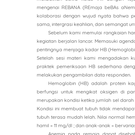
mengenai REBANA (REmaja beBAs aNemiA)
kolaborasi dengan wujud nyata bahwa pend
sama, intergrasi keahlian, dan semangat u
Sebelum kami memulai rangkaian har
kegiatan berjalan lancar. Memasuki age
pentingnya menjaga kadar HB (Hemoglobin
Setelah sesi materi kami mengadakan ku
praktek pemeriksaan HB sederhana denga
melakukan pengambilan data responden.
Hemoglobin (HB) adalah protein ka
berfungsi untuk mengikat oksigen di par
merupakan kondisi ketika jumlah sel darah
Kondisi ini membuat tubuh tidak mendapat 
tubuh terasa mudah lelah. Nilai normal hemo
hamil = 11 mg/dl ; dan anak-anak = bervarias
Anemia pada remaja dapat diseba