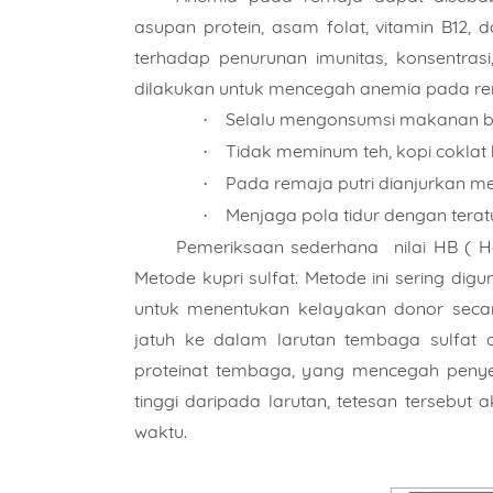
asupan protein, asam folat, vitamin B12
terhadap penurunan imunitas, konsentrasi,
dilakukan untuk mencegah anemia pada rem
Selalu mengonsumsi makanan be
·
Tidak meminum teh, kopi cokla
·
Pada remaja putri dianjurkan m
·
Menjaga pola tidur dengan terat
·
Pemeriksaan sederhana nilai HB ( 
Metode kupri sulfat. Metode ini sering dig
untuk menentukan kelayakan donor secara
jatuh ke dalam larutan tembaga sulfat 
proteinat tembaga, yang mencegah penyeba
tinggi daripada larutan, tetesan tersebu
waktu.