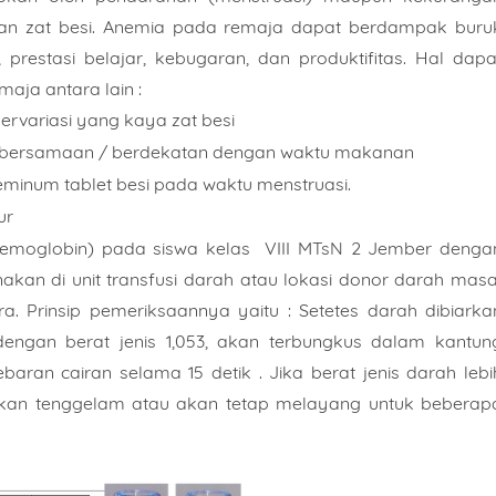
, dan zat besi. Anemia pada remaja dapat berdampak buru
 prestasi belajar, kebugaran, dan produktifitas. Hal dapa
aja antara lain :
rvariasi yang kaya zat besi
t bersamaan / berdekatan dengan waktu makanan
eminum tablet besi pada waktu menstruasi.
ur
Hemoglobin) pada siswa kelas VIII MTsN 2 Jember denga
unakan di unit transfusi darah atau lokasi donor darah masa
. Prinsip pemeriksaannya yaitu : Setetes darah dibiarka
dengan berat jenis 1,053, akan terbungkus dalam kantun
ran cairan selama 15 detik . Jika berat jenis darah lebi
t akan tenggelam atau akan tetap melayang untuk beberap