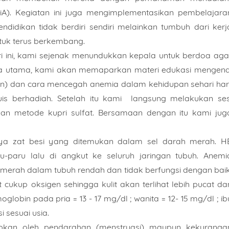
. Kegiatan ini juga mengimplementasikan pembelajara
idikan tidak berdiri sendiri melainkan tumbuh dari kerj
ntuk terus berkembang.
i ini, kami sejenak menundukkan kepala untuk berdoa aga
nda utama, kami akan memaparkan materi edukasi mengena
) dan cara mencegah anemia dalam kehidupan sehari hari
is berhadiah. Setelah itu kami langsung melakukan ses
n metode kupri sulfat. Bersamaan dengan itu kami jug
ya zat besi yang ditemukan dalam sel darah merah. H
u-paru lalu di angkut ke seluruh jaringan tubuh. Anemi
 merah dalam tubuh rendah dan tidak berfungsi dengan baik
cukup oksigen sehingga kulit akan terlihat lebih pucat da
globin pada pria = 13 - 17 mg/dl ; wanita = 12- 15 mg/dl ; ib
i sesuai usia.
bkan oleh pendarahan (menstruasi) maupun kekuranga