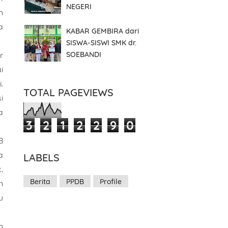
NEGERI
n
a
KABAR GEMBIRA dari
SISWA-SISWI SMK dr.
r
SOEBANDI
i
.
TOTAL PAGEVIEWS
i
a
3
2
1
2
2
9
0
B
a
LABELS
.
Berita
PPDB
Profile
n
u
n