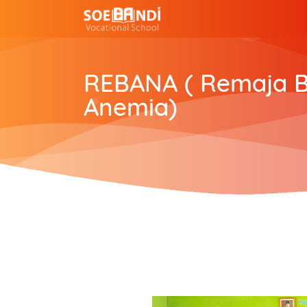
REBANA ( Remaja 
Anemia)